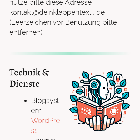
nutze bitte diese Adresse
kontakt@deinklappentext . de
(Leerzeichen vor Benutzung bitte
entfernen).
Technik &
Dienste
Blogsyst
em:
WordPre
ss