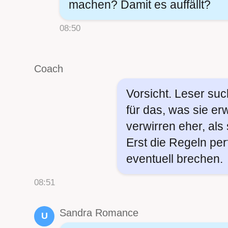
machen? Damit es auffällt?
08:50
Coach
Vorsicht. Leser suc
für das, was sie e
verwirren eher, als
Erst die Regeln perf
eventuell brechen.
08:51
Sandra Romance
U