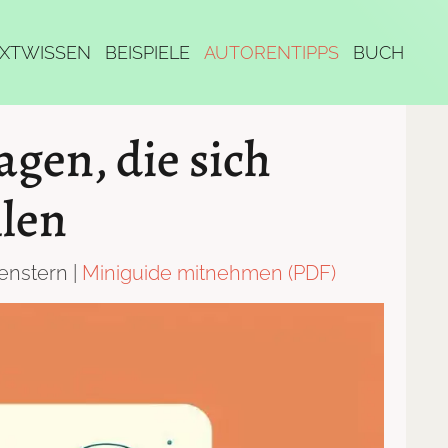
XTWISSEN
BEISPIELE
AUTORENTIPPS
BUCH
agen, die sich
llen
enstern |
Miniguide mitnehmen (PDF)